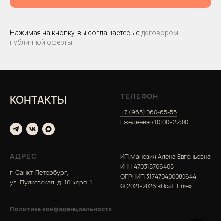
Нажимая на кнопку, вы соглашаетесь с
договором
публичной оферты
ТЕЛЕФОН
КОНТАКТЫ
+7 (965) 060-65-55
Ежедневно 10:00−22:00
АДРЕС
ИП Маневич Алена Евгеньевна
ИНН 470315706405
г. Санкт-Петербург,
ОГРНИП 317470400080644
ул. Пулковская, д. 10, корп. 1
© 2021-2026 «Float Time»
Политика конфиденциальности